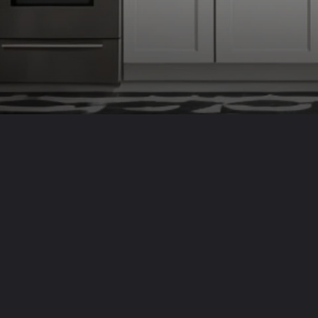
Opening
https://saladacasa.com.br/web-stories/organize-sua-cozinha-com-essas-10-dicas-funcionais