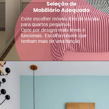
Seleção de
Mobiliário Adequado
Evite escolher móveis fora de escala
para quartos pequenos.
Opte por designs mais leves e
funcionais. Escolha móveis que
tenham mais de uma função