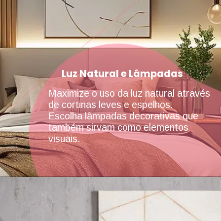
Luz Natural e Lâmpadas
Maximize o uso da luz natural através
de cortinas leves e espelhos.
Escolha lâmpadas decorativas que
também sirvam como elementos
visuais.