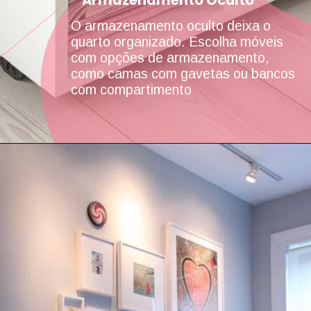
O armazenamento oculto deixa o
quarto organizado. Escolha móveis
com opções de armazenamento,
como camas com gavetas ou bancos
com compartimento