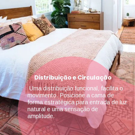
Distribuição e Circulação
Uma distribuição funcional, facilita o
movimento. Posicione a cama de
forma estratégica para entrada de luz
natural e uma sensação de
amplitude.