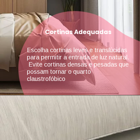
Cortinas Adequadas
Escolha cortinas leves e translúcidas
para permitir a entrada de luz natural.
Evite cortinas densas e pesadas que
possam tornar o quarto
claustrofóbico